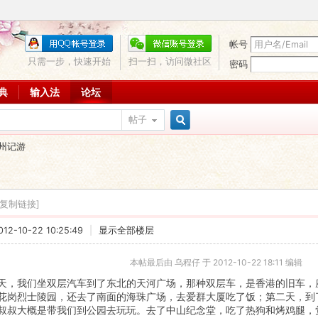
帐号
只需一步，快速开始
扫一扫，访问微社区
密码
词典
输入法
论坛
帖子
搜
州记游
索
[复制链接]
2-10-22 10:25:49
|
显示全部楼层
本帖最后由 乌程仔 于 2012-10-22 18:11 编辑
天，我们坐双层汽车到了东北的天河广场，那种双层车，是香港的旧车，
花岗烈士陵园，还去了南面的海珠广场，去爱群大厦吃了饭；第二天，到
叔叔大概是带我们到公园去玩玩。去了中山纪念堂，吃了热狗和烤鸡腿，