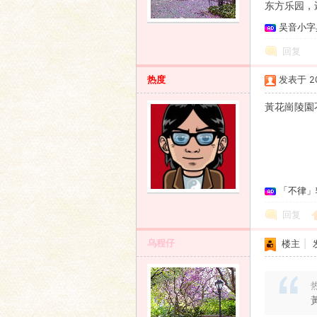
东方乐园，
吴音小字
语
回复
热度
发表于 201
黃花崗陵園
协
「不律」
回复
乌程仔
楼主
|
热
会