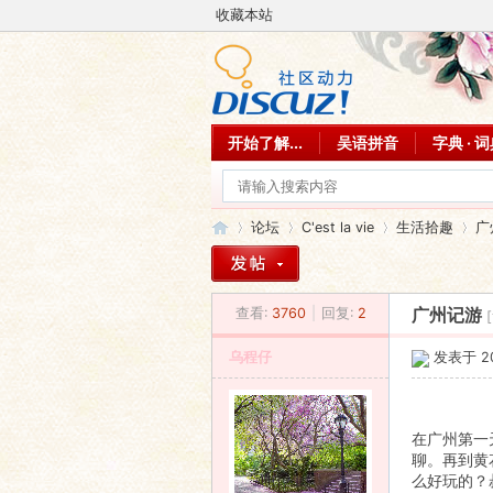
收藏本站
开始了解...
吴语拼音
字典 · 
论坛
C'est la vie
生活拾趣
广
查看:
3760
|
回复:
2
广州记游
吴
»
›
›
›
乌程仔
发表于 201
在广州第一
聊。再到黄
么好玩的？