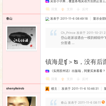
吴音小字典，覆盖各地吴语方言的正音工
回复
支持
反对
春山
发表于 2011-11-6 08:49:18
|
显示全部
Ch_Prince 发表于 2011-10-21 2
岱山老派读遇合一模韵精组中“
分普通 ...
镇海是ʧ＞ʦ，没有后
《实用苏州话》出版哉，阿要买来看看？
回复
支持
反对
shenyileirob
楼主
|
发表于 2011-11-6 10:46:31
|
春山 发表于 2011-11-6 08:11