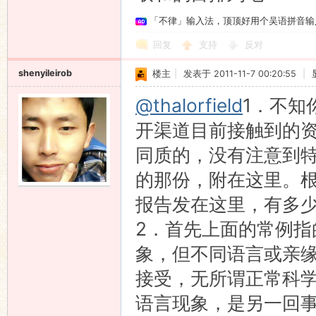
「不律」输入法，顶顶好用个吴语拼音输
回复
支持
反对
shenyileirob
楼主
|
发表于 2011-11-7 00:20:55
|
@thalorfield
1．不知
开渠道目前接触到的
同质的，没有注意到
的那份，附在这里。
报告发在这里，有多
2．首先上面的常例
象，但不同语言或亲
接受，无所谓正常科
语言现象，是另一回