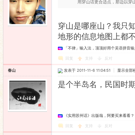
用穿山话更合适点，那边以穿
穿山是哪座山？我只
地形的信息地图上都
「不律」输入法，顶顶好用个吴语拼音输
回复
支持
反对
春山
发表于 2011-11-6 11:04:51
|
显示全部
是个半岛名，民国时
《实用苏州话》出版哉，阿要买来看看？
回复
支持
反对