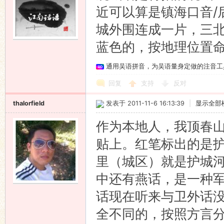
近可以算是镇海口音/
城外围连成一片，三
蓝色的，按地理位置
通用吴语拼音，为吴语量身定做的注音工
回复
支持
反对
thalorfield
发表于 2011-11-6 16:13:39
|
显示全部
作为本地人，我顶春山
贴上。红笔标出的是
里（城区）就是护城
中还有燕话，是一种
话现在听来与卫外话
全不同的，按照方言