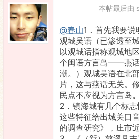
本帖最后由 shen
@春山
1．首先我要说
观城吴语（已渗透至
以观城话指称观城地
个闽语方言岛——燕
潮。）观城吴语在北
片，这与燕话无关。
民点不应视为方言岛
2．镇海城有几个标志性的
这些特征给出城关口
的调查研究》，庄市
3．《（新）慈溪县志