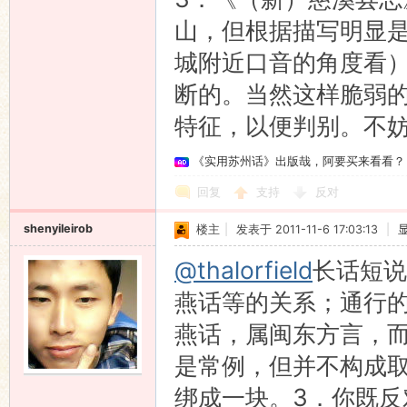
山，但根据描写明显
城附近口音的角度看
断的。当然这样脆弱
特征，以便判别。不妨
《实用苏州话》出版哉，阿要买来看看？
回复
支持
反对
shenyileirob
楼主
|
发表于 2011-11-6 17:03:13
|
@thalorfield
长话短说
燕话等的关系；通行
燕话，属闽东方言，
是常例，但并不构成
绑成一块。3．你既反