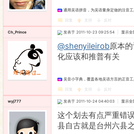
通用吴语拼音，为吴语量身定做的注音工
语
回复
支持
反对
Ch_Prince
发表于 2011-10-23 09:25:54
|
显示全
@shenyileirob
原本的
化应该和推普有关
协
吴音小字典，覆盖各地吴语方言的正音工
回复
支持
反对
wyj777
发表于 2011-10-24 04:40:03
|
显示全
这个划去有点严重错
县自古就是台州六县
会