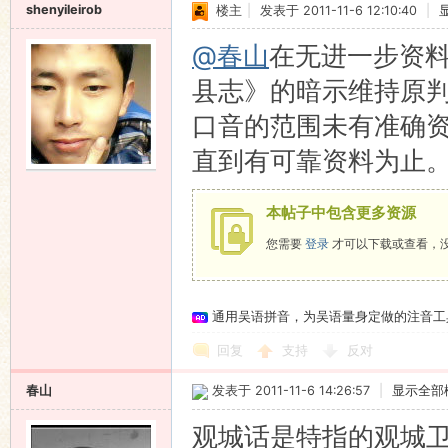
shenyileirob
楼主
|
发表于 2011-11-6 12:10:40
|
@春山
在无进一步资
县志》的暗示维持原
口音的范围未有准确
直到有可靠资料为止
本帖子中包含更多资源
您需要
登录
才可以下载或查看，
通用吴语拼音，为吴语量身定做的注音工
回复
支持
反对
春山
发表于 2011-11-6 14:26:57
|
显示全部
观城话是特指的观城