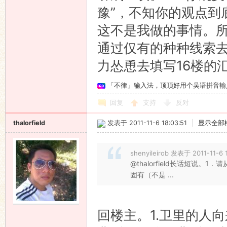
豫”，不知你的观点到
这不是我做的事情。
通过仅有的种种线索
力怂恿去填写16楼的
「不律」输入法，顶顶好用个吴语拼音输
回复
支持
反对
thalorfield
发表于 2011-11-6 18:03:51
|
显示全部
shenyileirob 发表于 2011-11-6 
@thalorfield长话短
固有（不是 ...
回楼主。1.卫里的人