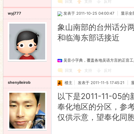
回复
支持
反对
wyj777
发表于 2011-10-25 04:00:47
|
显示全
象山南部的台州话分
和临海东部话接近
吴音小字典，覆盖各地吴语方言的正音工
回复
支持
反对
shenyileirob
楼主
|
发表于 2011-11-5 17:45:21
|
以下是2011-11-
奉化地区的分区，参考
仅供示意，望奉化同