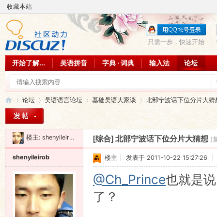
收藏本站
只需一步，快速开始
开始了解...
吴语拼音
字典 · 词典
输入法
论坛
论坛
吴语语言论坛
基础吴语大家谈
北部宁波话下位分片大猜
楼主:
shenyileirob
[综合]
北部宁波话下位分片大猜想
[
吴
»
›
›
›
shenyileirob
楼主
|
发表于 2011-10-22 15:27:26
|
@Ch_Prince
也就是说
了？