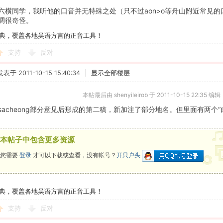
六横同学，我听他的口音并无特殊之处（只不过aon>o等舟山附近常见
调很奇怪。
典，覆盖各地吴语方言的正音工具！
支持
反对
发表于 2011-10-15 15:40:34
|
显示全部楼层
本帖最后由 shenyileirob 于 2011-10-15 22:35 编辑
sacheong部分意见后形成的第二稿，新加注了部分地名。但里面有两个
本帖子中包含更多资源
您需要
登录
才可以下载或查看，没有帐号？
开只户头
典，覆盖各地吴语方言的正音工具！
支持
反对