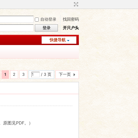
自动登录
找回密码
登录
开只户头
快捷导航
1
2
3
/ 3 页
下一页
原图见PDF。）