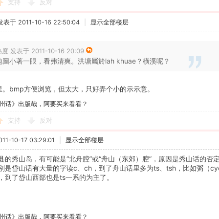
支持
反对
发表于 2011-10-16 22:50:04
|
显示全部楼层
度 发表于 2011-10-16 20:09
地圖小著一眼，看弗清爽。洪塘屬於lah khuae？橫溪呢？
f里。bmp方便浏览，但太大，只好弄个小的示示意。
州话》出版哉，阿要买来看看？
支持
反对
1-10-17 03:29:01
|
显示全部楼层
县的秀山岛，有可能是“北舟腔”或“舟山（东郊）腔”，原因是秀山话的否
是岱山话有大量的字读c、ch，到了舟山话里多为ts、tsh，比如粥（cyoh
，到了岱山西部也是ts一系的为主了。
州话》出版哉，阿要买来看看？