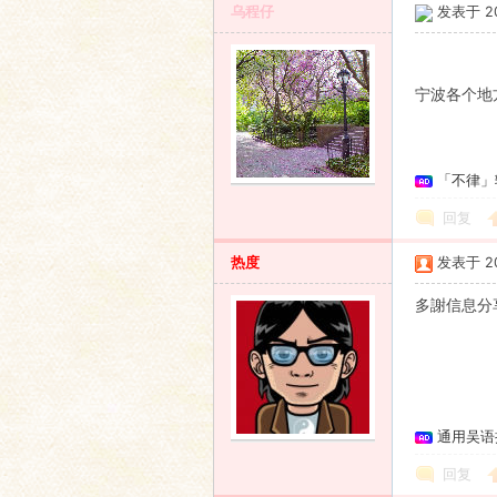
乌程仔
发表于 201
宁波各个地
「不律」
回复
热度
发表于 201
多謝信息分
通用吴语
回复