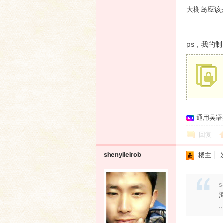
大榭岛应该
ps，我的
通用吴语
回复
shenyileirob
楼主
|
s
..