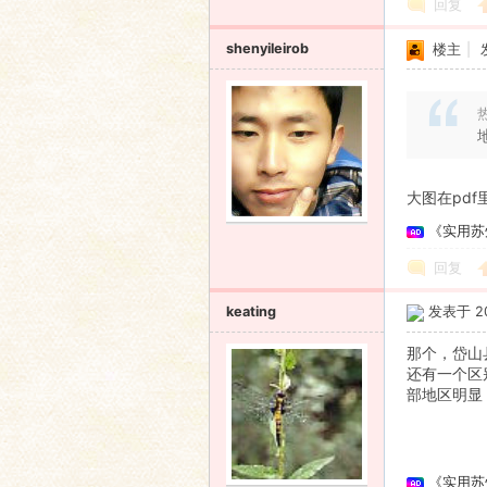
回复
shenyileirob
楼主
|
热
大图在pd
《实用苏
回复
keating
发表于 201
那个，岱山
还有一个区别
部地区明显
《实用苏