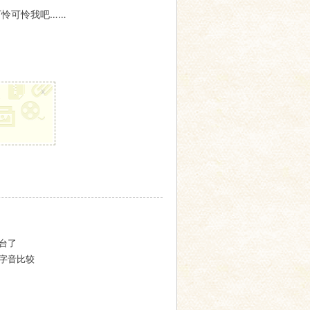
可怜可怜我吧……
x
台了
字音比较