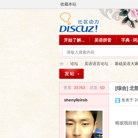
收藏本站
开始了解...
吴语拼音
字典 · 
论坛
吴语语言论坛
基础吴语大
查看:
35743
|
回复:
50
[综合]
北
吴
»
›
›
shenyileirob
发表于 201
根据我目前