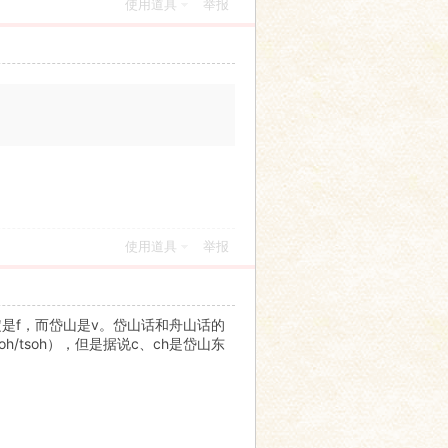
使用道具
举报
使用道具
举报
定是f，而岱山是v。岱山话和舟山话的
/tsoh），但是据说c、ch是岱山东