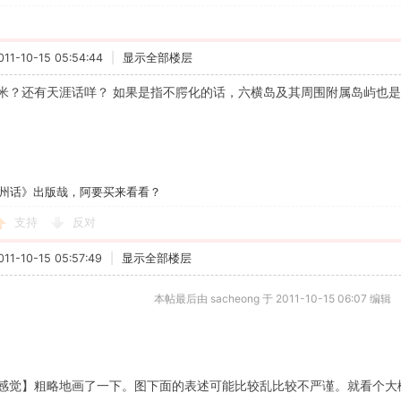
1-10-15 05:54:44
|
显示全部楼层
米？还有天涯话咩？
如果是指不腭化的话，六横岛及其周围附属岛屿也是“
州话》出版哉，阿要买来看看？
支持
反对
1-10-15 05:57:49
|
显示全部楼层
本帖最后由 sacheong 于 2011-10-15 06:07 编辑
感觉】粗略地画了一下。图下面的表述可能比较乱比较不严谨。就看个大概