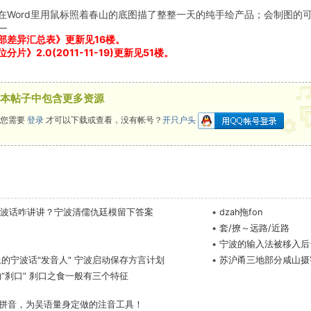
在Word里用鼠标照着春山的底图描了整整一天的纯手绘产品；会制图的
—
部差异汇总表》更新见16楼。
片》2.0(2011-11-19)更新见51楼。
本帖子中包含更多资源
您需要
登录
才可以下载或查看，没有帐号？
开只户头
宁波话咋讲讲？宁波清儒仇廷模留下答案
•
dzah拖fon
•
套/撩～远路/近路
？
•
宁波的输入法被移入后
的宁波话"发音人" 宁波启动保存方言计划
•
苏沪甬三地部分咸山摄
“刹口” 刹口之食一般有三个特征
拼音，为吴语量身定做的注音工具！