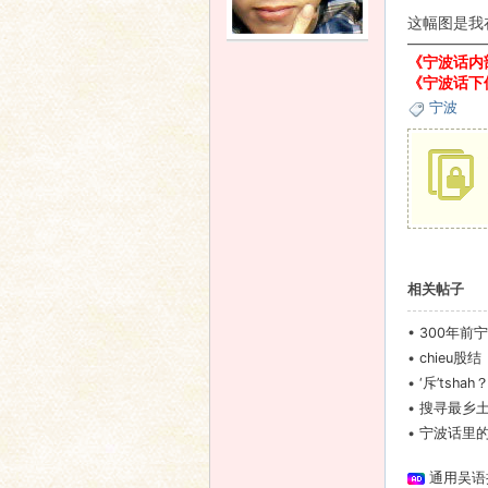
这幅图是我
—————
语
《宁波话内
《宁波话下位分
宁波
协
相关帖子
•
300年前
•
chieu股结
•
‘斥’tshah
•
搜寻最乡土
•
宁波话里的
通用吴语
会