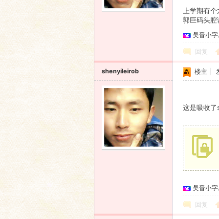
上学期有个
郭巨码头腔
吴音小字
回复
shenyileirob
楼主
|
这是吸收了
吴音小字
回复