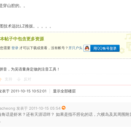
是穿山腔的。。
制图技术远比LZ推扳。。。。。
本帖子中包含更多资源
您需要
登录
才可以下载或查看，没有帐号？
开只户头
拼音，为吴语量身定做的注音工具！
支持
反对
发表于 2011-10-15 10:52:01
|
显示全部楼层
acheong 发表于 2011-10-15 05:54
海角话是虾米？还有天涯话咩？ 如果是指不腭化的话，六横岛及其周围附属
.