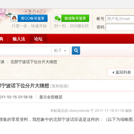
帐号
只需一步，快速开始
扫一扫，访问微社区
密码
词典
输入法
论坛
帖子
搜
家谈
北部宁波话下位分片大猜想
返回列表
索
部宁波话下位分片大猜想
[复制链接]
›
1-10-15 01:18:18
|
显示全部楼层
本帖最后由 shenyileirob 于 2011-11-19 01:19 编辑
搜集的零星资料，我想象中的北部宁波话应该是这样的：（以下为缩略图。