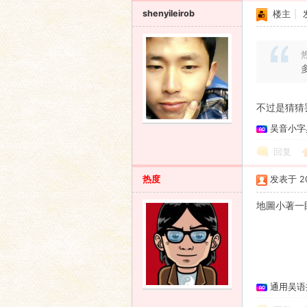
shenyileirob
楼主
|
热
不过是猜猜
吴音小字
回复
热度
发表于 201
地圖小著一眼
通用吴语