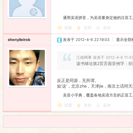
通用吴语拼音，为吴语量身定做的注音工
回复
支持
反对
shenyileirob
发表于 2012-4-6 22:19:03
|
显示全部
江南网事 发表于 2012-4-6 11:4
该书绪论第2页舌面音例字：织c
反正是同源，无所谓。
如‘这’，北京zhe，天津jie，南京土话
吴音小字典，覆盖各地吴语方言的正音工
回复
支持
反对