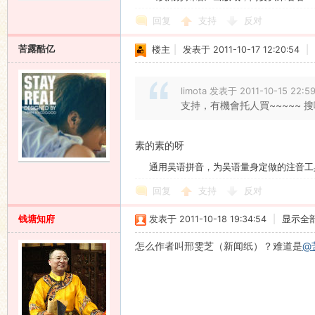
回复
支持
反对
苦露酷亿
楼主
|
发表于 2011-10-17 12:20:54
|
limota 发表于 2011-10-15 22:5
支持，有機會托人買~~~~~ 
素的素的呀
通用吴语拼音，为吴语量身定做的注音工
回复
支持
反对
钱塘知府
发表于 2011-10-18 19:34:54
|
显示全
怎么作者叫邢雯芝（新闻纸）？难道是
@