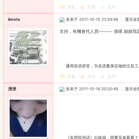
回复
支持
反对
limota
发表于 2011-10-15 22:59:48
|
显示全
支持，有機會托人買~~~~~ 搜噶 娘娘
通用吴语拼音，为吴语量身定做的注音工
回复
支持
反对
浸浸
发表于 2011-10-16 00:20:49
|
显示全
《实用苏州话》出版哉，阿要买来看看？