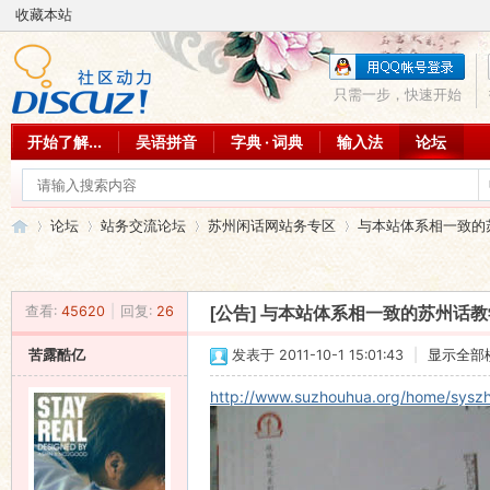
收藏本站
只需一步，快速开始
开始了解...
吴语拼音
字典 · 词典
输入法
论坛
论坛
站务交流论坛
苏州闲话网站务专区
与本站体系相一致的苏
查看:
45620
|
回复:
26
[公告]
与本站体系相一致的苏州话教
吴
»
›
›
›
苦露酷亿
发表于 2011-10-1 15:01:43
|
显示全部
http://www.suzhouhua.org/home/sysz