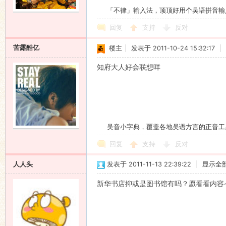
「不律」输入法，顶顶好用个吴语拼音输
回复
支持
反对
苦露酷亿
楼主
|
发表于 2011-10-24 15:32:17
|
知府大人好会联想咩
吴音小字典，覆盖各地吴语方言的正音工
回复
支持
反对
人人头
发表于 2011-11-13 22:39:22
|
显示全
新华书店抑或是图书馆有吗？愿看看内容