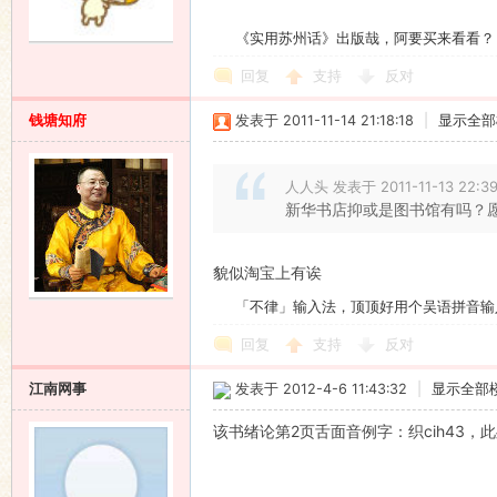
《实用苏州话》出版哉，阿要买来看看？
回复
支持
反对
钱塘知府
发表于 2011-11-14 21:18:18
|
显示全部
人人头 发表于 2011-11-13 22:3
新华书店抑或是图书馆有吗？愿
貌似淘宝上有诶
「不律」输入法，顶顶好用个吴语拼音输
回复
支持
反对
江南网事
发表于 2012-4-6 11:43:32
|
显示全部
该书绪论第2页舌面音例字：织cih43，此