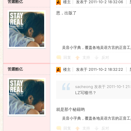
苦露酷亿
楼主
|
发表于 2011-10-2 18:32:06
|
恩，出版了
吴音小字典，覆盖各地吴语方言的正音工
回复
支持
反对
苦露酷亿
楼主
|
发表于 2011-10-2 18:32:22
|
sacheong 发表于 2011-10-1 21
LZ写嗰书？
就是那个秘籍哟
吴音小字典，覆盖各地吴语方言的正音工
回复
支持
反对