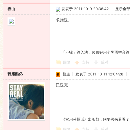
春山
发表于 2011-10-9 20:36:42
|
显示全
求赠送。
「不律」输入法，顶顶好用个吴语拼音输
回复
支持
反对
苦露酷亿
楼主
|
发表于 2011-10-11 12:04:28
|
已送完
《实用苏州话》出版哉，阿要买来看看？
回复
支持
反对