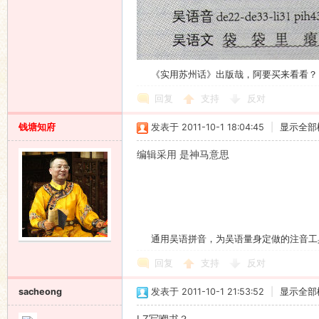
《实用苏州话》出版哉，阿要买来看看？
回复
支持
反对
钱塘知府
发表于 2011-10-1 18:04:45
|
显示全部
编辑采用 是神马意思
通用吴语拼音，为吴语量身定做的注音工
回复
支持
反对
sacheong
发表于 2011-10-1 21:53:52
|
显示全部
LZ写嗰书？