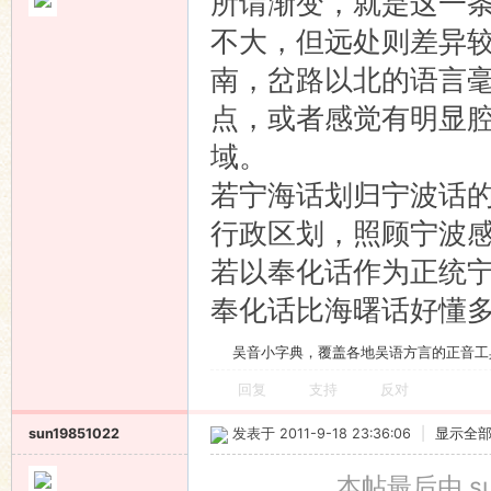
所谓渐变，就是这一
不大，但远处则差异
南，岔路以北的语言
点，或者感觉有明显
域。
若宁海话划归宁波话
行政区划，照顾宁波
若以奉化话作为正统
奉化话比海曙话好懂
吴音小字典，覆盖各地吴语方言的正音工
回复
支持
反对
sun19851022
发表于 2011-9-18 23:36:06
|
显示全
本帖最后由 sun1