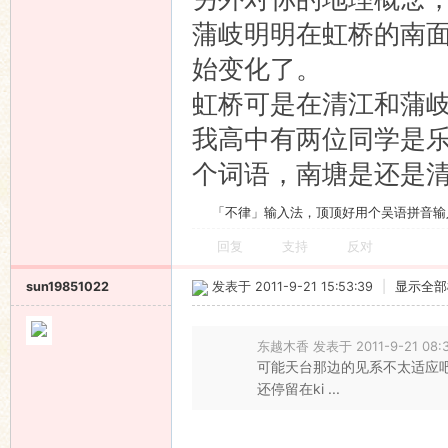
蒲岐明明在虹桥的南
始变化了。
虹桥可是在清江和蒲
我高中有两位同学是
个词语，南塘是还是
「不律」输入法，顶顶好用个吴语拼音输
回复
支持
反对
sun19851022
发表于 2011-9-21 15:53:39
|
显示全部
东越木香 发表于 2011-9-21 08:
可能天台那边的见系不太适应吧，
还停留在ki ...