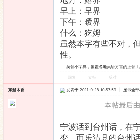
早上：早界
下午：暧界
什么：犵姆
虽然本字有些不对，
性。
吴音小字典，覆盖各地吴语方言的正音工
回复
支持
反对
东越木香
发表于 2011-9-18 10:57:59
|
显示全部
本帖最后由 东
宁波话到台州话，在
变，而乐清县的台州