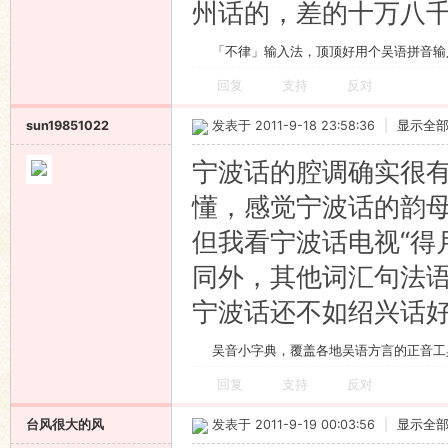
州话的，差的十万八
「不律」输入法，顶顶好用个吴语拼音输
回复
支持
反对
sun19851022
发表于 2011-9-18 23:58:36
|
显示全
宁波话的腔调确实很
懂，感觉宁波话的韵
但我看宁波话电视“得
同外，其他词汇句法
宁波话还不如绍兴话
吴音小字典，覆盖各地吴语方言的正音工
回复
支持
反对
台风很大的风
发表于 2011-9-19 00:03:56
|
显示全