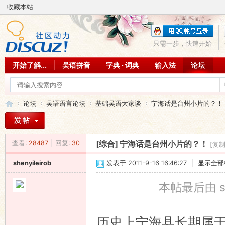
收藏本站
只需一步，快速开始
开始了解...
吴语拼音
字典 · 词典
输入法
论坛
论坛
吴语语言论坛
基础吴语大家谈
宁海话是台州小片的？！
查看:
28487
|
回复:
30
[综合]
宁海话是台州小片的？！
[复
吴
»
›
›
›
shenyileirob
发表于 2011-9-16 16:46:27
|
显示全部
本帖最后由 shen
历史上宁海县长期属