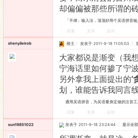
却偏偏被那些所谓的
「不律」输入法，顶顶好用个吴语拼音输
回复
支持
反对
shenyileirob
楼主
|
发表于 2011-9-18 11:05:03
|
大家都说是渐变（我
宁海话里如何掺了宁
另外拿我上面提出的
‘
划，谁能告诉我同言
通用吴语拼音，为吴语量身定做的注音工
回复
支持
反对
sun19851022
发表于 2011-9-18 23:24:44
|
显示全