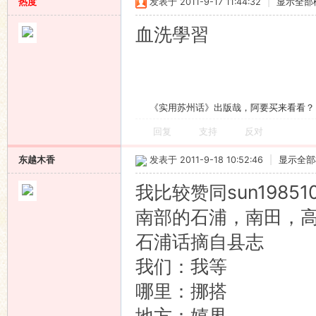
热度
发表于 2011-9-17 11:44:32
|
显示全部
血洗學習
《实用苏州话》出版哉，阿要买来看看？
回复
支持
反对
东越木香
发表于 2011-9-18 10:52:46
|
显示全部
我比较赞同sun198
南部的石浦，南田，
石浦话摘自县志
我们：我等
哪里：挪搭
地方：嬉界