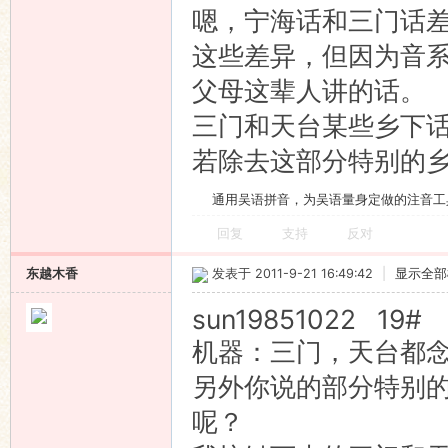
嗯，宁海话和三门话差
这些差异，但因为音
父母这辈人讲的话。
三门和天台某些乡下
若除去这部分特别的
通用吴语拼音，为吴语量身定做的注音工
回复
支持
反对
东越木香
发表于 2011-9-21 16:49:42
|
显示全部
sun19851022 19#
机器：三门，天台都念ki 
另外你说的部分特别
呢？