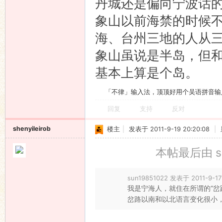
丹城还是偏向宁波话
象山以前海禁的时候
海、台州三地的人从
象山虽说是半岛，但
基本上算是个岛。
「不律」输入法，顶顶好用个吴语拼音输
回复
支持
反对
shenyileirob
楼主
|
发表于 2011-9-19 20:20:08
|
本帖最后由 shen
sun19851022 发表于 2011-9-17
我是宁海人，就住在所谓的“岔
岔路以南和以北语言变化很小，平