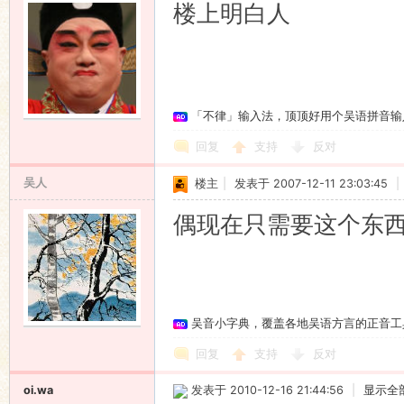
楼上明白人
「不律」输入法，顶顶好用个吴语拼音输
回复
支持
反对
吴人
楼主
|
发表于 2007-12-11 23:03:45
|
偶现在只需要这个东
吴音小字典，覆盖各地吴语方言的正音工
回复
支持
反对
oi.wa
发表于 2010-12-16 21:44:56
|
显示全