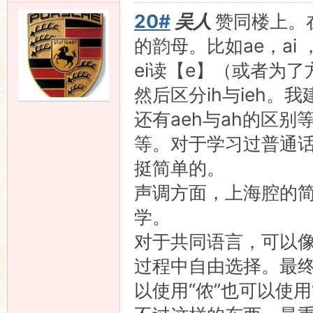
20#
吴人
赞同楼上。
的韵母。比如ae，ai 
ei读【e】（或者为了
然后区分ih与ieh。我建
还有aeh与ah的区别等
等。对于学习过普通
挺简单的。
声调方面，上海腔的
学。
对于共同语言，可以
过程中自由选择。最
以使用“侬”也可以使用