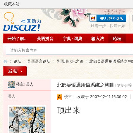
收藏本站
只需一步，快速开始
开始了解...
吴语拼音
字典 · 词典
输入法
论坛
论坛
吴语语言论坛
吴语现代化之路
北部吴语通用语系统之构
楼主:
吴人
北部吴语通用语系统之构建
[复制链接
吴
»
›
›
›
吴人
楼主
|
发表于 2007-12-11 16:39:02
|
顶出来