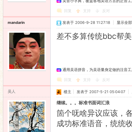
吴音小字典，覆盖各地吴语方言的正音工
回复
支持
反对
mandarin
发表于 2006-9-28 11:27:18
|
显示全部
差不多算传统bbc帮美
通用吴语拼音，为吴语量身定做的注音工
回复
支持
反对
吴人
楼主
|
发表于 2007-5-21 05:04:07
|
继续。。。标准书面词汇浪
箇个呒啥异议应该，
成功标准语音，统统