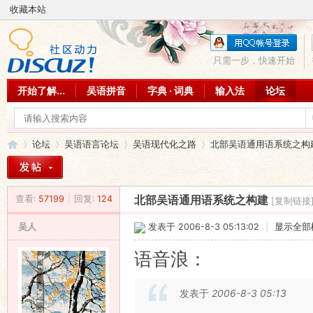
收藏本站
只需一步，快速开始
开始了解...
吴语拼音
字典 · 词典
输入法
论坛
论坛
吴语语言论坛
吴语现代化之路
北部吴语通用语系统之构
查看:
57199
|
回复:
124
北部吴语通用语系统之构建
[复制链接
吴
»
›
›
›
吴人
发表于 2006-8-3 05:13:02
|
显示全部
语音浪：
发表于
2006-8-3 05:13