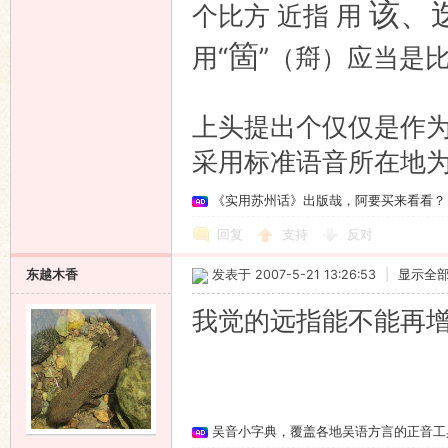
该、
个比方 近指 用
箇
用“
”（搿）应当是
上头提出个仅仅是作
采用标准语音所在地
《实用苏州话》出版哉，阿要买来看看？
回复
支持
反对
东越木香
发表于 2007-5-21 13:26:53
|
显示全
我觉的远指能不能再
吴音小字典，覆盖各地吴语方言的正音工