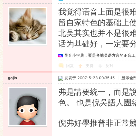
我觉得语音上面是很
留自家特色的基础上
北吴其实也并不是很
话为基础好，一定要
吴音小字典，覆盖各地吴语方言的正音工
回复
支持
反对
gojin
发表于 2007-5-23 00:35:15
|
显示全
弗是講要統一，而是
色。
也是倪吳語人團
倪弗好學推普非正常