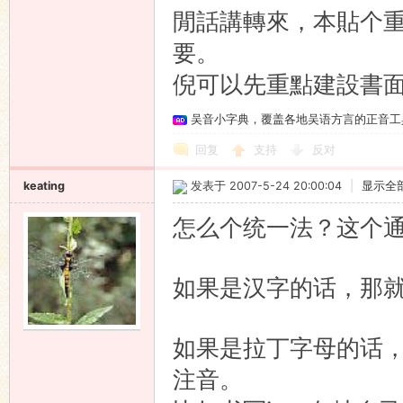
閒話講轉來，本貼个
要。
倪可以先重點建設書
吴音小字典，覆盖各地吴语方言的正音工
回复
支持
反对
keating
发表于 2007-5-24 20:00:04
|
显示全
怎么个统一法？这个
如果是汉字的话，那
如果是拉丁字母的话
注音。