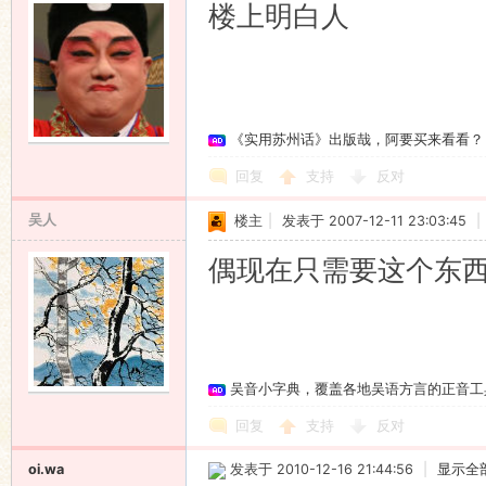
楼上明白人
《实用苏州话》出版哉，阿要买来看看？
回复
支持
反对
吴人
楼主
|
发表于 2007-12-11 23:03:45
|
偶现在只需要这个东
吴音小字典，覆盖各地吴语方言的正音工
回复
支持
反对
oi.wa
发表于 2010-12-16 21:44:56
|
显示全