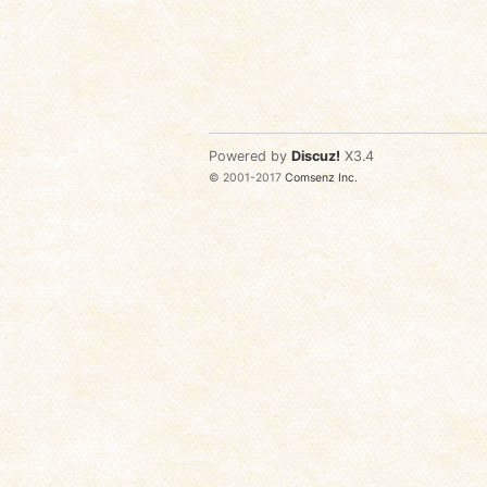
Powered by
Discuz!
X3.4
© 2001-2017
Comsenz Inc.