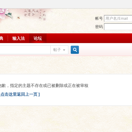
帐号
密码
词典
输入法
论坛
帖子
搜
索
抱歉，指定的主题不存在或已被删除或正在被审核
[ 点击这里返回上一页 ]