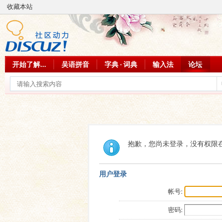
收藏本站
开始了解...
吴语拼音
字典 · 词典
输入法
论坛
抱歉，您尚未登录，没有权限
用户登录
帐号:
密码: