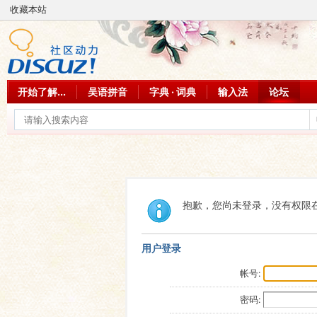
收藏本站
开始了解...
吴语拼音
字典 · 词典
输入法
论坛
抱歉，您尚未登录，没有权限
用户登录
帐号:
密码: