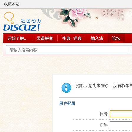
收藏本站
开始了解...
吴语拼音
字典 · 词典
输入法
论坛
抱歉，您尚未登录，没有权限
用户登录
帐号:
密码: