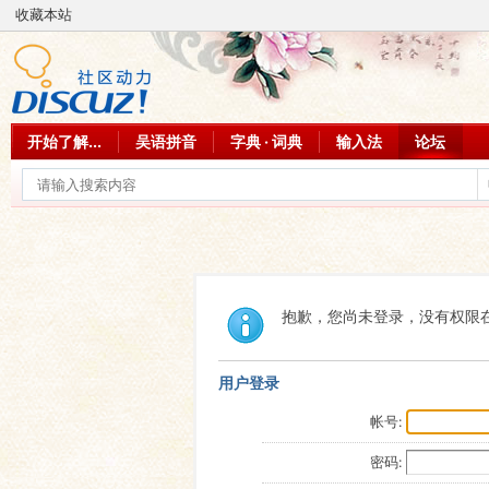
收藏本站
开始了解...
吴语拼音
字典 · 词典
输入法
论坛
抱歉，您尚未登录，没有权限
用户登录
帐号:
密码: