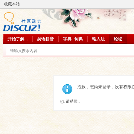
收藏本站
开始了解...
吴语拼音
字典 · 词典
输入法
论坛
抱歉，您尚未登录，没有权限
请稍候...