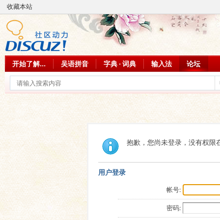
收藏本站
开始了解...
吴语拼音
字典 · 词典
输入法
论坛
抱歉，您尚未登录，没有权限
用户登录
帐号:
密码: