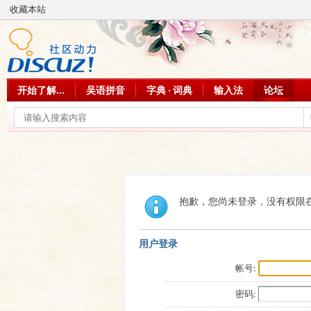
收藏本站
开始了解...
吴语拼音
字典 · 词典
输入法
论坛
抱歉，您尚未登录，没有权限
用户登录
帐号:
密码: