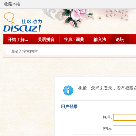
收藏本站
开始了解...
吴语拼音
字典 · 词典
输入法
论坛
抱歉，您尚未登录，没有权限
用户登录
帐号:
密码: