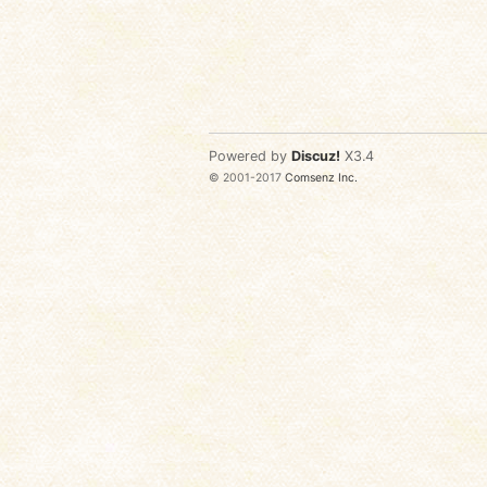
Powered by
Discuz!
X3.4
© 2001-2017
Comsenz Inc.