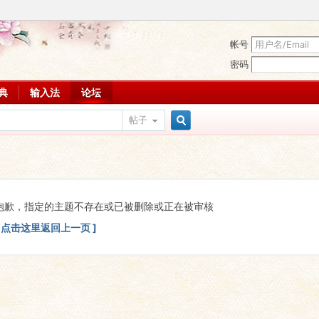
帐号
密码
词典
输入法
论坛
帖子
搜
索
抱歉，指定的主题不存在或已被删除或正在被审核
[ 点击这里返回上一页 ]