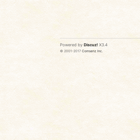
Powered by
Discuz!
X3.4
© 2001-2017
Comsenz Inc.