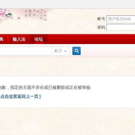
帐号
密码
词典
输入法
论坛
帖子
搜
索
抱歉，指定的主题不存在或已被删除或正在被审核
[ 点击这里返回上一页 ]