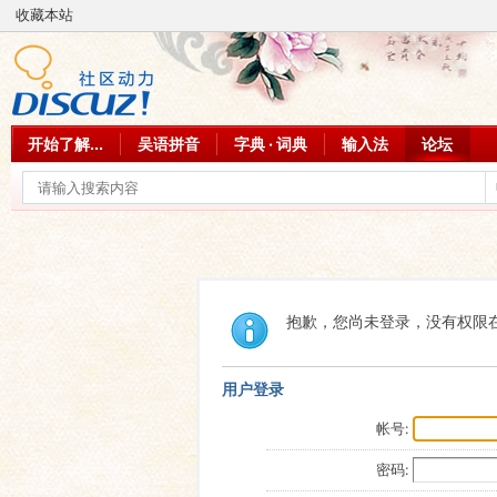
收藏本站
开始了解...
吴语拼音
字典 · 词典
输入法
论坛
抱歉，您尚未登录，没有权限
用户登录
帐号:
密码: