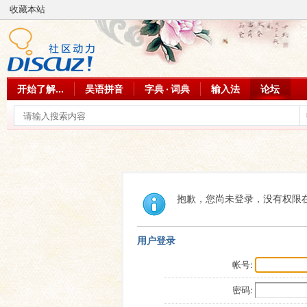
收藏本站
开始了解...
吴语拼音
字典 · 词典
输入法
论坛
抱歉，您尚未登录，没有权限
用户登录
帐号:
密码: