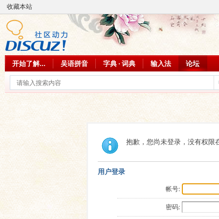
收藏本站
开始了解...
吴语拼音
字典 · 词典
输入法
论坛
抱歉，您尚未登录，没有权限
用户登录
帐号:
密码: