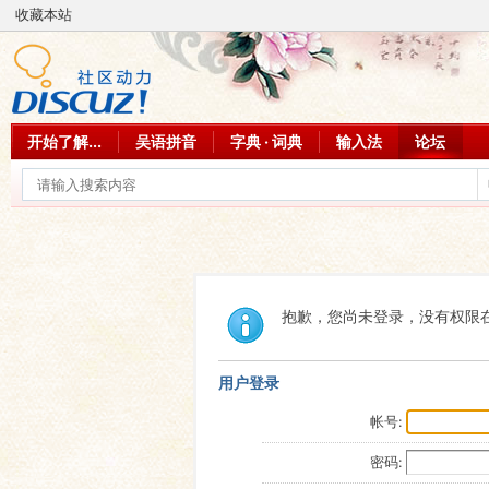
收藏本站
开始了解...
吴语拼音
字典 · 词典
输入法
论坛
抱歉，您尚未登录，没有权限
用户登录
帐号:
密码: