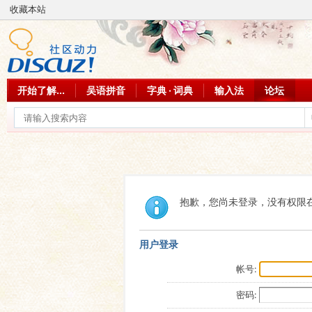
收藏本站
开始了解...
吴语拼音
字典 · 词典
输入法
论坛
抱歉，您尚未登录，没有权限
用户登录
帐号:
密码: