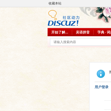
收藏本站
开始了解...
吴语拼音
字典 · 
用户登录