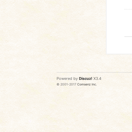
Powered by
Discuz!
X3.4
© 2001-2017
Comsenz Inc.