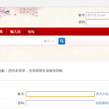
帐号
密码
词典
输入法
论坛
帖子
搜
索
抱歉，您尚未登录，没有权限在该版块回帖
帐号:
开只户头
密码:
找回密码