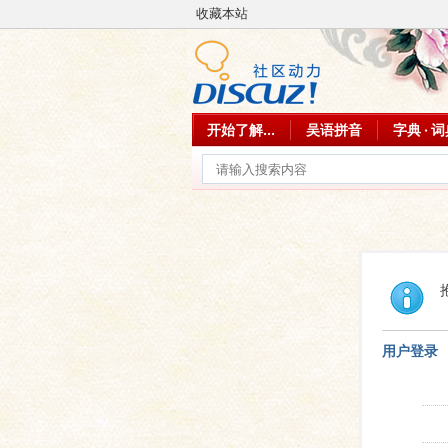
收藏本站
开始了解...
吴语拼音
字典 · 
用户登录