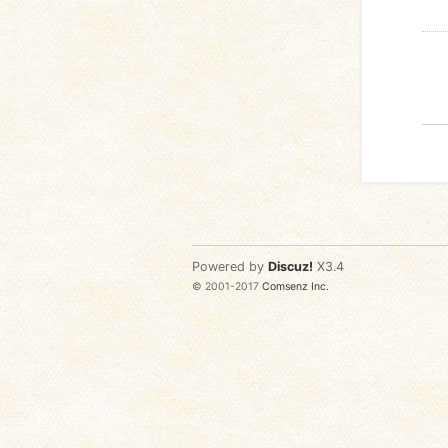
Powered by
Discuz!
X3.4
© 2001-2017
Comsenz Inc.