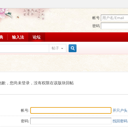
帐号
密码
词典
输入法
论坛
帖子
搜
索
抱歉，您尚未登录，没有权限在该版块回帖
帐号:
开只户头
密码:
找回密码