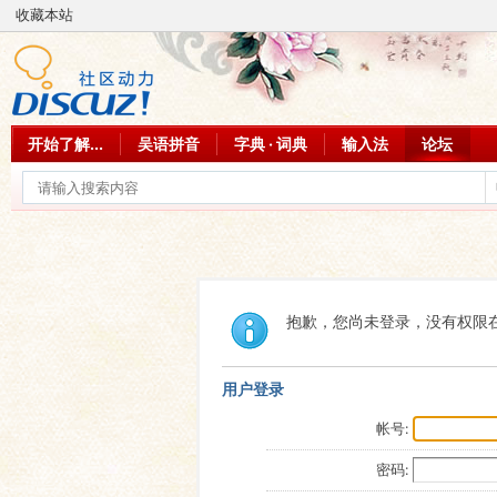
收藏本站
开始了解...
吴语拼音
字典 · 词典
输入法
论坛
抱歉，您尚未登录，没有权限
用户登录
帐号:
密码: