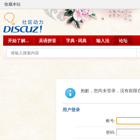
收藏本站
开始了解...
吴语拼音
字典 · 词典
输入法
论坛
抱歉，您尚未登录，没有权限
用户登录
帐号:
密码: