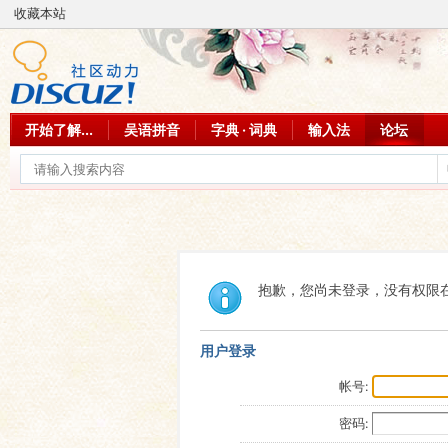
收藏本站
开始了解...
吴语拼音
字典 · 词典
输入法
论坛
抱歉，您尚未登录，没有权限
用户登录
帐号:
密码: