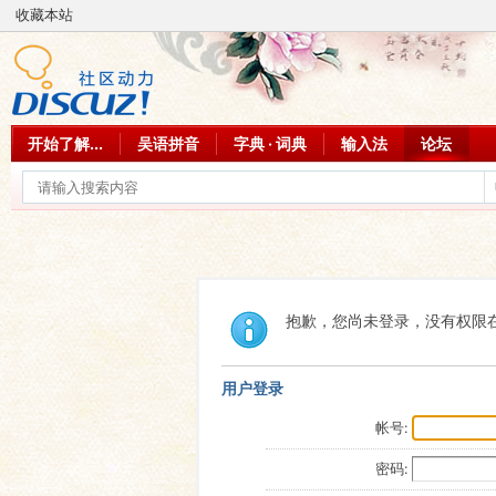
收藏本站
开始了解...
吴语拼音
字典 · 词典
输入法
论坛
抱歉，您尚未登录，没有权限
用户登录
帐号:
密码: