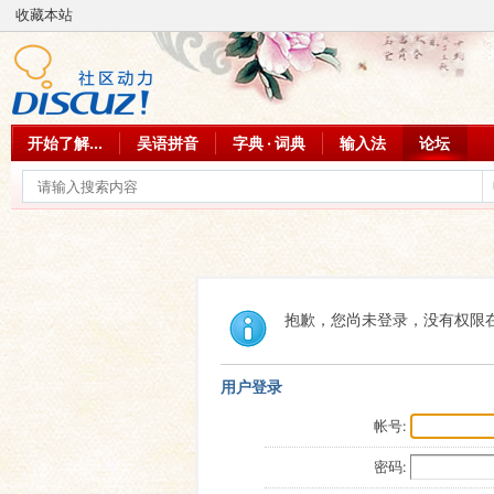
收藏本站
开始了解...
吴语拼音
字典 · 词典
输入法
论坛
抱歉，您尚未登录，没有权限
用户登录
帐号:
密码: