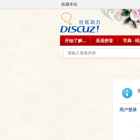
收藏本站
开始了解...
吴语拼音
字典 · 
用户登录