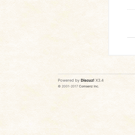
Powered by
Discuz!
X3.4
© 2001-2017
Comsenz Inc.