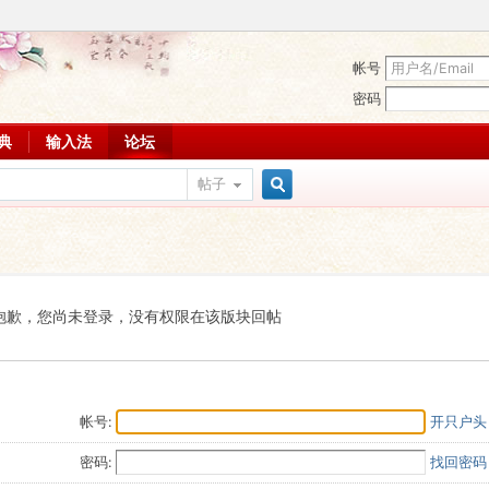
帐号
密码
词典
输入法
论坛
帖子
搜
索
抱歉，您尚未登录，没有权限在该版块回帖
帐号:
开只户头
密码:
找回密码