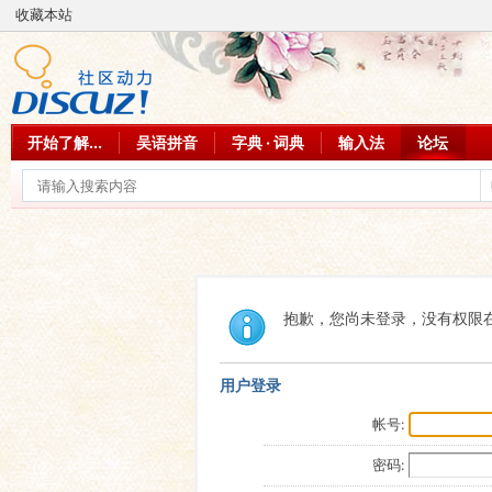
收藏本站
开始了解...
吴语拼音
字典 · 词典
输入法
论坛
抱歉，您尚未登录，没有权限
用户登录
帐号:
密码: