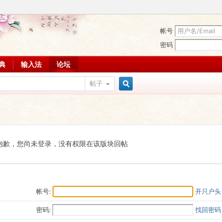
帐号
密码
词典
输入法
论坛
帖子
搜
索
抱歉，您尚未登录，没有权限在该版块回帖
帐号:
开只户头
密码:
找回密码