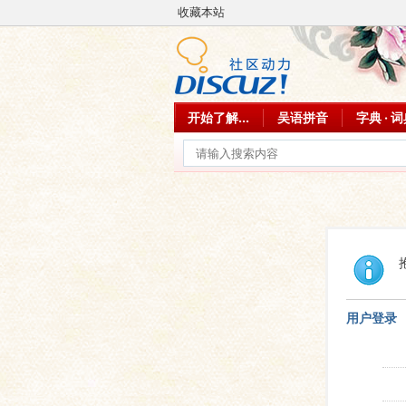
收藏本站
开始了解...
吴语拼音
字典 · 
用户登录