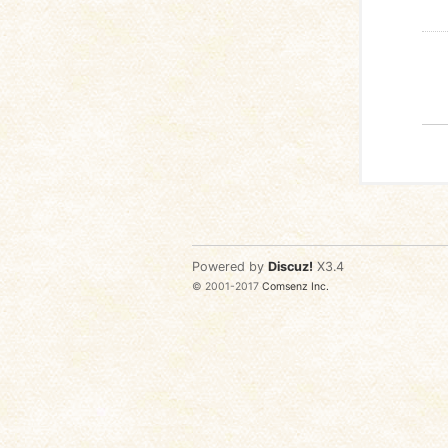
Powered by
Discuz!
X3.4
© 2001-2017
Comsenz Inc.