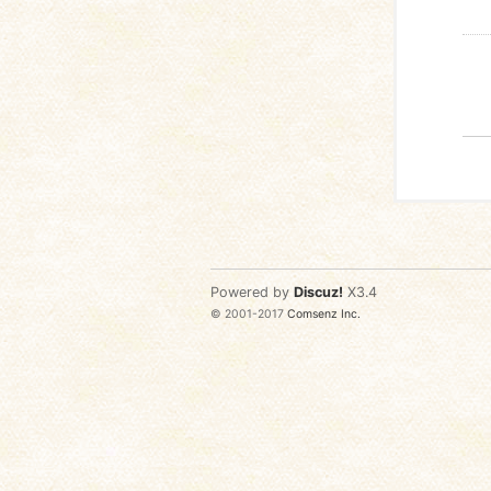
Powered by
Discuz!
X3.4
© 2001-2017
Comsenz Inc.