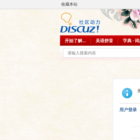
收藏本站
开始了解...
吴语拼音
字典 · 
用户登录