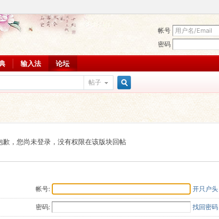
帐号
密码
词典
输入法
论坛
帖子
搜
索
抱歉，您尚未登录，没有权限在该版块回帖
帐号:
开只户头
密码:
找回密码