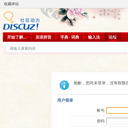
收藏本站
开始了解...
吴语拼音
字典 · 词典
输入法
论坛
抱歉，您尚未登录，没有权限
用户登录
帐号:
密码: