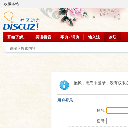
收藏本站
开始了解...
吴语拼音
字典 · 词典
输入法
论坛
抱歉，您尚未登录，没有权限
用户登录
帐号:
密码: