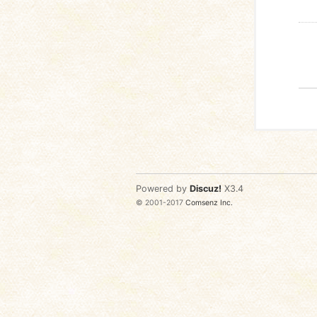
Powered by
Discuz!
X3.4
© 2001-2017
Comsenz Inc.