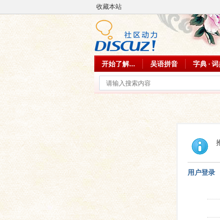
收藏本站
开始了解...
吴语拼音
字典 · 
用户登录