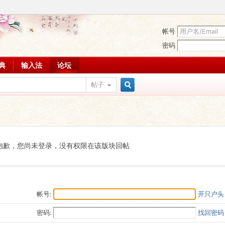
帐号
密码
词典
输入法
论坛
帖子
搜
索
抱歉，您尚未登录，没有权限在该版块回帖
帐号:
开只户头
密码:
找回密码