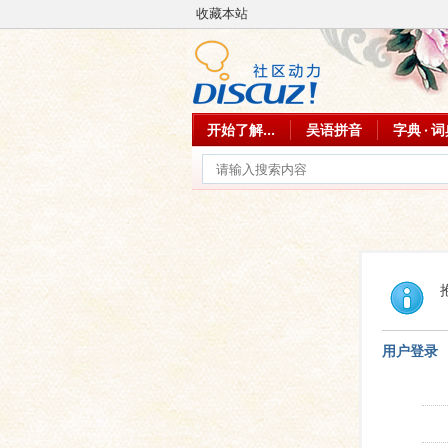
收藏本站
开始了解...
吴语拼音
字典 · 
用户登录