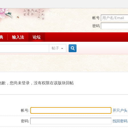
帐号
密码
词典
输入法
论坛
帖子
搜
索
抱歉，您尚未登录，没有权限在该版块回帖
帐号:
开只户头
密码:
找回密码