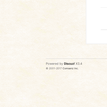
Powered by
Discuz!
X3.4
© 2001-2017
Comsenz Inc.