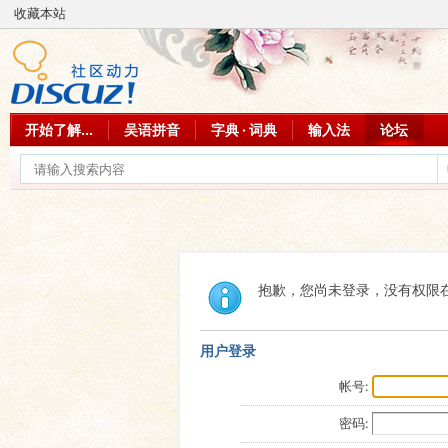
收藏本站
开始了解...
吴语拼音
字典 · 词典
输入法
论坛
抱歉，您尚未登录，没有权限
用户登录
帐号:
密码: