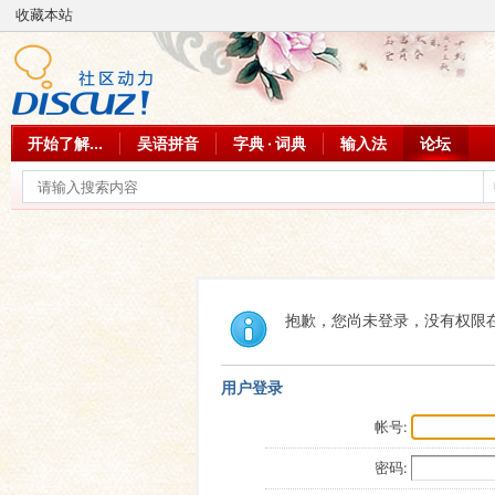
收藏本站
开始了解...
吴语拼音
字典 · 词典
输入法
论坛
抱歉，您尚未登录，没有权限
用户登录
帐号:
密码: