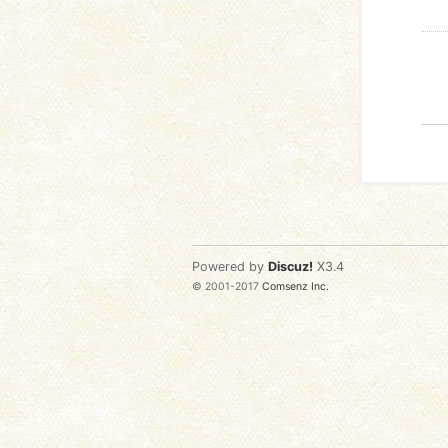
Powered by
Discuz!
X3.4
© 2001-2017
Comsenz Inc.