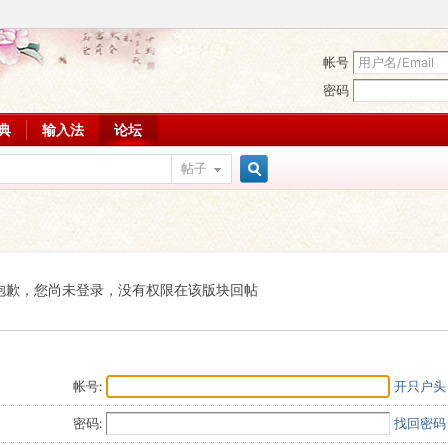
帐号
密码
词典
输入法
论坛
帖子
搜
索
抱歉，您尚未登录，没有权限在该版块回帖
帐号:
开只户头
密码:
找回密码