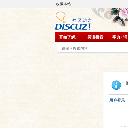
收藏本站
开始了解...
吴语拼音
字典 · 
用户登录