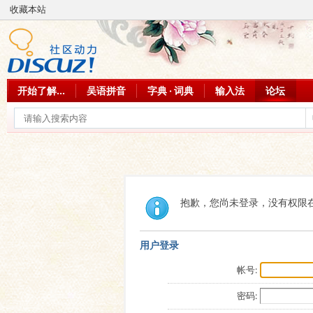
收藏本站
开始了解...
吴语拼音
字典 · 词典
输入法
论坛
抱歉，您尚未登录，没有权限
用户登录
帐号:
密码: