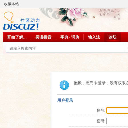
收藏本站
开始了解...
吴语拼音
字典 · 词典
输入法
论坛
抱歉，您尚未登录，没有权限
用户登录
帐号:
密码: