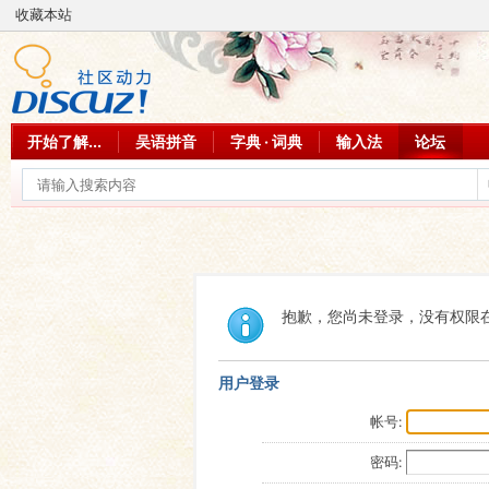
收藏本站
开始了解...
吴语拼音
字典 · 词典
输入法
论坛
抱歉，您尚未登录，没有权限
用户登录
帐号:
密码: