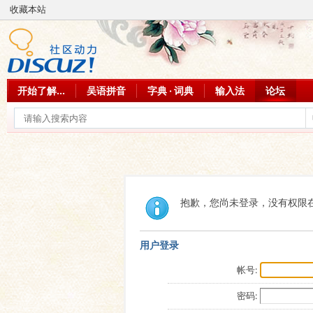
收藏本站
开始了解...
吴语拼音
字典 · 词典
输入法
论坛
抱歉，您尚未登录，没有权限
用户登录
帐号:
密码: