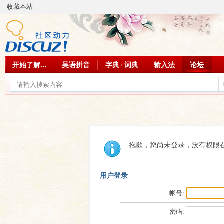
收藏本站
开始了解...
吴语拼音
字典 · 词典
输入法
论坛
抱歉，您尚未登录，没有权限
用户登录
帐号:
密码: