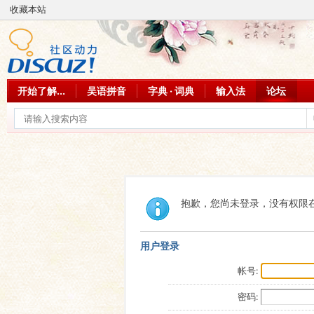
收藏本站
开始了解...
吴语拼音
字典 · 词典
输入法
论坛
抱歉，您尚未登录，没有权限
用户登录
帐号:
密码: