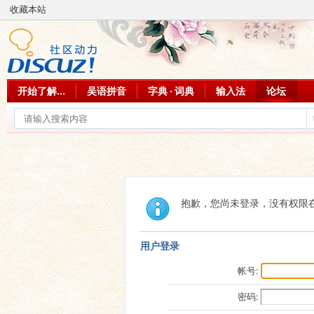
收藏本站
开始了解...
吴语拼音
字典 · 词典
输入法
论坛
抱歉，您尚未登录，没有权限
用户登录
帐号:
密码: