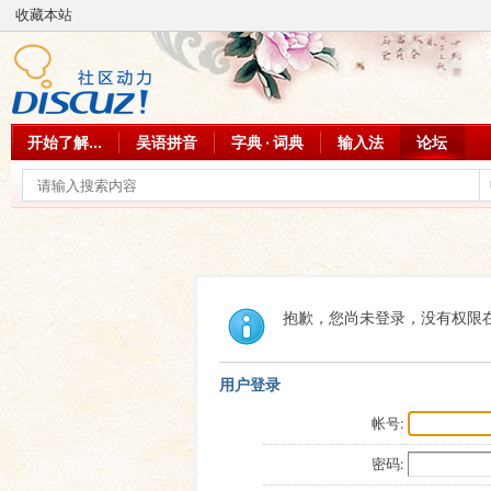
收藏本站
开始了解...
吴语拼音
字典 · 词典
输入法
论坛
抱歉，您尚未登录，没有权限
用户登录
帐号:
密码: